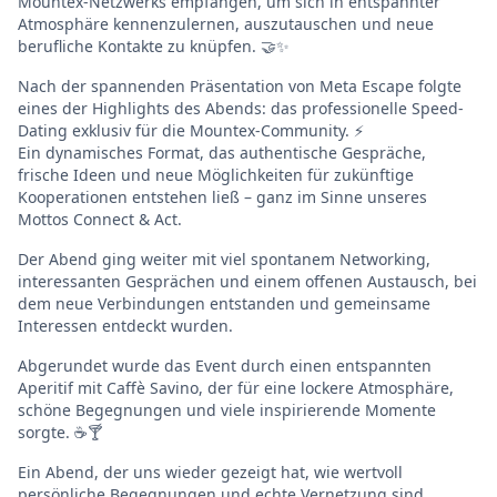
Mountex-Netzwerks empfangen, um sich in entspannter
Atmosphäre kennenzulernen, auszutauschen und neue
berufliche Kontakte zu knüpfen. 🤝✨
Nach der spannenden Präsentation von Meta Escape folgte
eines der Highlights des Abends: das professionelle Speed-
Dating exklusiv für die Mountex-Community. ⚡
Ein dynamisches Format, das authentische Gespräche,
frische Ideen und neue Möglichkeiten für zukünftige
Kooperationen entstehen ließ – ganz im Sinne unseres
Mottos Connect & Act.
Der Abend ging weiter mit viel spontanem Networking,
interessanten Gesprächen und einem offenen Austausch, bei
dem neue Verbindungen entstanden und gemeinsame
Interessen entdeckt wurden.
Abgerundet wurde das Event durch einen entspannten
Aperitif mit Caffè Savino, der für eine lockere Atmosphäre,
schöne Begegnungen und viele inspirierende Momente
sorgte. ☕🍸
Ein Abend, der uns wieder gezeigt hat, wie wertvoll
persönliche Begegnungen und echte Vernetzung sind.