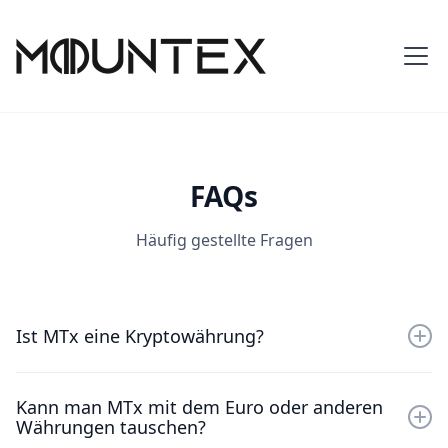
FAQs
Häufig gestellte Fragen
Ist MTx eine Kryptowährung?
Nein, MTx setzt sich trotz seines digitalen Charakters
Kann man MTx mit dem Euro oder anderen
deutlich von Kryptowährungen ab. MTx ist nicht frei
Währungen tauschen?
handelbar, hat keine Kursschwankungen und ist